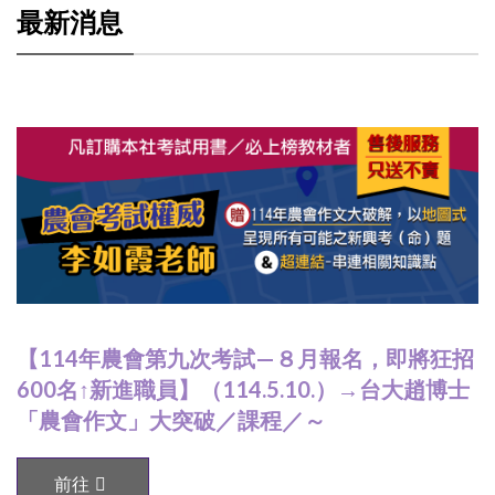
最新消息
【114年農會第九次考試—８月報名，即將狂招
600名↑新進職員】（114.5.10.）→台大趙博士
「農會作文」大突破／課程／～
前往