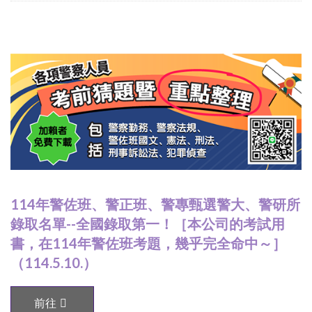
114年警佐班、警正班、警專甄選警大、警研所
錄取名單--全國錄取第一！［本公司的考試用
書，在114年警佐班考題，幾乎完全命中～］
（114.5.10.）
前往